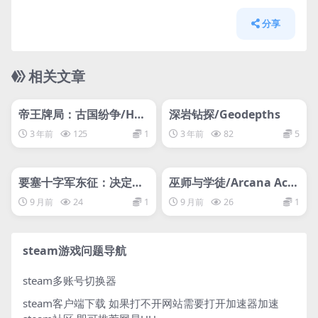
分享
相关文章
管理发布
HOT
管理发布
HOT
网盘下载游戏
网盘下载游戏
帝王牌局：古国纷争/Hex
深岩钻探/Geodepths
archy
3 年前
125
1
3 年前
82
5
管理发布
HOT
管理发布
HOT
网盘下载游戏
网盘下载游戏
要塞十字军东征：决定版/
巫师与学徒/Arcana Aca
Stronghold Crusader:
demy
9 月前
24
1
9 月前
26
1
Definitive Edition
steam游戏问题导航
steam多账号切换器
steam客户端下载
如果打不开网站需要打开加速器加速