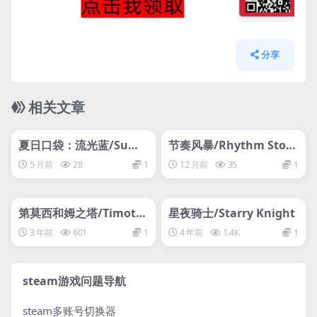
分享
相关文章
管理发布
HOT
管理发布
HOT
网盘下载游戏
网盘下载游戏
夏日口袋：流光蓝/Sum
节奏风暴/Rhythm Stor
mer Pockets REFLECTI
m
5 月前
28
1
12 月前
35
1
ON BLUE
管理发布
HOT
管理发布
HOT
网盘下载游戏
网盘下载游戏
第莫西和姆之塔/Timoth
星夜骑士/Starry Knight
y and the Tower of Mu
3 年前
601
1
4 年前
1.4K
1
steam游戏问题导航
steam多账号切换器