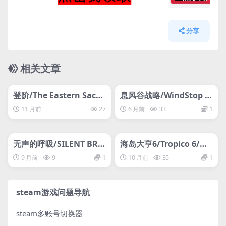
分享
相关文章
管理发布
HOT
管理发布
HOT
登阶/The Eastern Sacri
息风谷战略/WindStop St
fice
rategy
11 月前
27
6 月前
33
1
管理发布
HOT
管理发布
HOT
无声的呼吸/SILENT BRE
海岛大亨6/Tropico 6/支
ATH/支持网络联机
持网络联机
9 月前
9
1
10 月前
35
1
steam游戏问题导航
steam多账号切换器