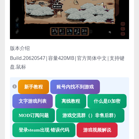
版本介绍
Build.20620547|容量420MB|官方简体中文|支持键
盘.鼠标
新手教程
账号内找不到游戏
文字游戏列表
离线教程
什么是D加密
MOD订阅问题
游戏交流群（）非售后群）
登录steam出现 错误代码
游戏视频解说