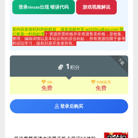
登录steam出现 错误代码
游戏视频解说
若内容若侵
犯到您的权益，请发送邮件至 wz520cu@qq.com 我
们将第一时间处理
！ 资源所需价格并非资源售卖价格，是收集、
整理、编辑详情以及本站运营的适当补贴， 所有资源仅限于参考
和试玩学习，版权归原开发者所有。
下载
1
积分
vip
svip会员
免费
免费
登录后购买