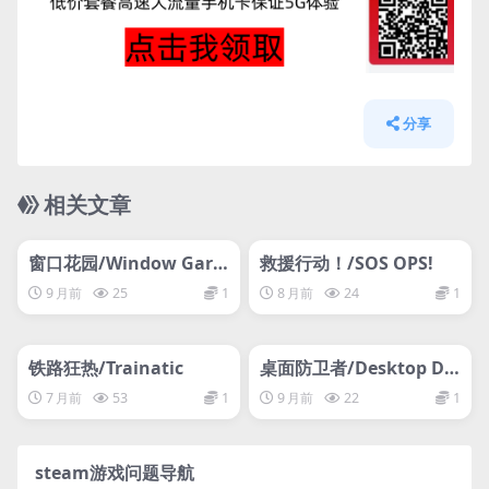
分享
相关文章
管理发布
HOT
管理发布
HOT
网盘下载游戏
网盘下载游戏
窗口花园/Window Gard
救援行动！/SOS OPS!
en
9 月前
25
1
8 月前
24
1
管理发布
HOT
管理发布
HOT
网盘下载游戏
网盘下载游戏
铁路狂热/Trainatic
桌面防卫者/Desktop Def
ender
7 月前
53
1
9 月前
22
1
steam游戏问题导航