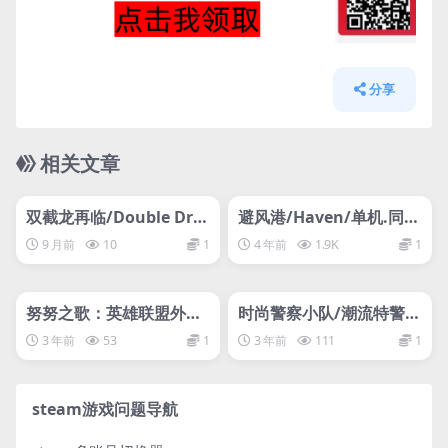
分享
相关文章
管理发布
HOT
管理发布
HOT
网盘下载游戏
网盘下载游戏
双截龙再临/Double Dra
避风港/Haven/单机.同屏
gon Revive
多人
9 月前
10
1
4 年前
1.9K
1
管理发布
HOT
管理发布
HOT
网盘下载游戏
网盘下载游戏
努努之歌：英雄联盟外传/
时尚警察小队/潮流特警
Song of Nunu: A Leagu
队/Fashion Police Squa
3 年前
53
1
3 年前
111
1
e of Legends Story
d
steam游戏问题导航