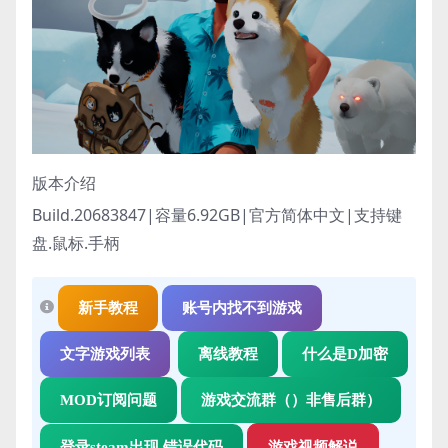
版本介绍
Build.20683847|容量6.92GB|官方简体中文|支持键
盘.鼠标.手柄
新手教程
账号内找不到游戏
文字游戏列表
离线教程
什么是D加密
MOD订阅问题
游戏交流群（）非售后群）
登录steam出现 错误代码
游戏视频解说