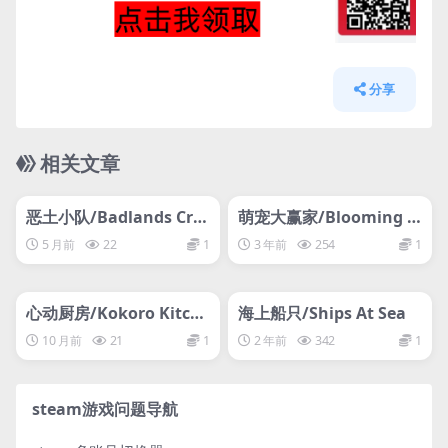
分享
相关文章
管理发布
HOT
管理发布
HOT
网盘下载游戏
网盘下载游戏
恶土小队/Badlands Cre
萌宠大赢家/Blooming B
w
usiness: Casino
5 月前
22
1
3 年前
254
1
管理发布
HOT
管理发布
HOT
网盘下载游戏
网盘下载游戏
心动厨房/Kokoro Kitche
海上船只/Ships At Sea
n
10 月前
21
1
2 年前
342
1
steam游戏问题导航