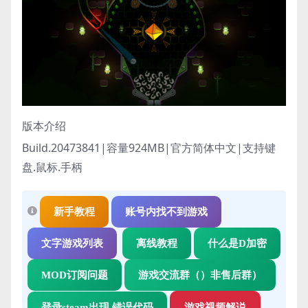
版本介绍
Build.20473841|容量924MB|官方简体中文|支持键
盘.鼠标.手柄
新手教程
账号内找不到游戏
文字游戏列表
离线教程
什么是D加密
MOD订阅问题
游戏交流群（）非售后群）
登录steam出现 错误代码
游戏视频解说