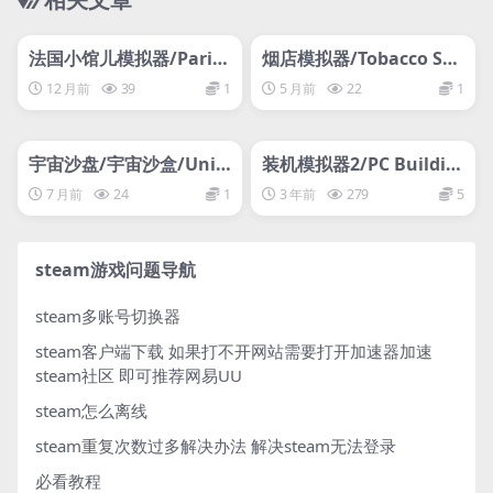
管理发布
HOT
管理发布
HOT
网盘下载游戏
网盘下载游戏
法国小馆儿模拟器/Parisi
烟店模拟器/Tobacco Sh
an Brasserie Simulator
op Simulator
12 月前
39
1
5 月前
22
1
管理发布
HOT
管理发布
HOT
网盘下载游戏
网盘下载游戏
宇宙沙盘/宇宙沙盒/Univ
装机模拟器2/PC Buildin
erse Sandbox
g Simulator 2
7 月前
24
1
3 年前
279
5
steam游戏问题导航
steam多账号切换器
steam客户端下载
如果打不开网站需要打开加速器加速
steam社区 即可推荐网易UU
steam怎么离线
steam重复次数过多解决办法
解决steam无法登录
必看教程