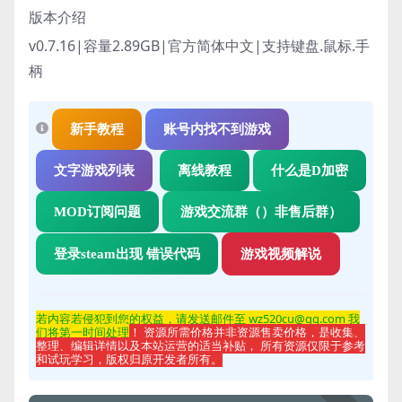
版本介绍
v0.7.16|容量2.89GB|官方简体中文|支持键盘.鼠标.手
柄
新手教程
账号内找不到游戏
文字游戏列表
离线教程
什么是D加密
MOD订阅问题
游戏交流群（）非售后群）
登录steam出现 错误代码
游戏视频解说
若内容若侵
犯到您的权益，请发送邮件至 wz520cu@qq.com 我
们将第一时间处理
！ 资源所需价格并非资源售卖价格，是收集、
整理、编辑详情以及本站运营的适当补贴， 所有资源仅限于参考
和试玩学习，版权归原开发者所有。