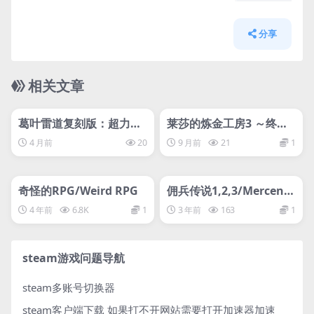
分享
相关文章
管理发布
HOT
管理发布
HOT
网盘下载游戏
网盘下载游戏
葛叶雷道复刻版：超力兵
莱莎的炼金工房3 ～终结
团奇谭-虚拟机版/RAIDO
之炼金术士与秘密钥匙～
4 月前
20
9 月前
21
1
U Remastered: The My
DX/Atelier Ryza 3: Alch
管理发布
stery of the Soulless Ar
HOT
管理发布
emist of the End & the
HOT
my HYPERVISOR
Secret Key DX
网盘下载游戏
网盘下载游戏
奇怪的RPG/Weird RPG
佣兵传说1,2,3/Mercenar
ies Saga 1,2,3
4 年前
6.8K
1
3 年前
163
1
steam游戏问题导航
steam多账号切换器
steam客户端下载
如果打不开网站需要打开加速器加速