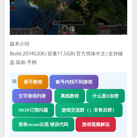
版本介绍
Build.20745206|容量11.5GB|官方简体中文|支持键
盘.鼠标.手柄
新手教程
账号内找不到游戏
文字游戏列表
离线教程
什么是D加密
MOD订阅问题
游戏交流群（）非售后群）
登录steam出现 错误代码
游戏视频解说