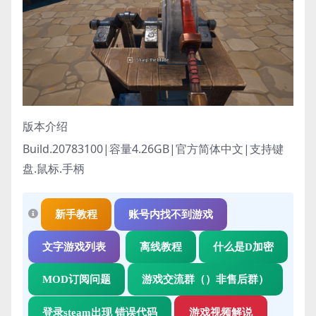
版本介绍
Build.20783100|容量4.26GB|官方简体中文|支持键
盘.鼠标.手柄
新手教程
账号内找不到游戏
文字游戏列表
离线教程
什么是D加密
MOD订阅问题
游戏交流群（）非售后群）
登录steam出现 错误代码
游戏视频解说