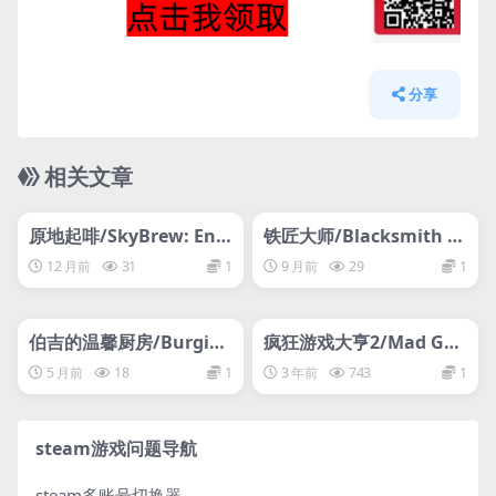
分享
相关文章
管理发布
HOT
管理发布
HOT
网盘下载游戏
网盘下载游戏
原地起啡/SkyBrew: Entr
铁匠大师/Blacksmith M
opic Strategist
aster
12 月前
31
1
9 月前
29
1
管理发布
HOT
管理发布
HOT
网盘下载游戏
网盘下载游戏
伯吉的温馨厨房/Burgie’s
疯狂游戏大亨2/Mad Ga
cozy kitchen
mes Tycoon 2
5 月前
18
1
3 年前
743
1
steam游戏问题导航
steam多账号切换器