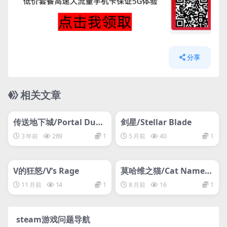
分享
相关文章
管理发布
HOT
管理发布
HOT
网盘下载游戏
网盘下载游戏
传送地下城/Portal Dung
剑星/Stellar Blade
eon
3 年前
289
1
5 月前
40
1
管理发布
HOT
管理发布
HOT
网盘下载游戏
网盘下载游戏
V的狂怒/V’s Rage
莫哈维之猫/Cat Named
Mojave
11 月前
14
1
8 月前
16
1
steam游戏问题导航