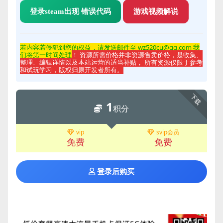
登录steam出现 错误代码
游戏视频解说
若内容若侵
犯到您的权益，请发送邮件至 wz520cu@qq.com 我
们将第一时间处理
！ 资源所需价格并非资源售卖价格，是收集、
整理、编辑详情以及本站运营的适当补贴， 所有资源仅限于参考
和试玩学习，版权归原开发者所有。
下载
1
积分
vip
svip会员
免费
免费
登录后购买