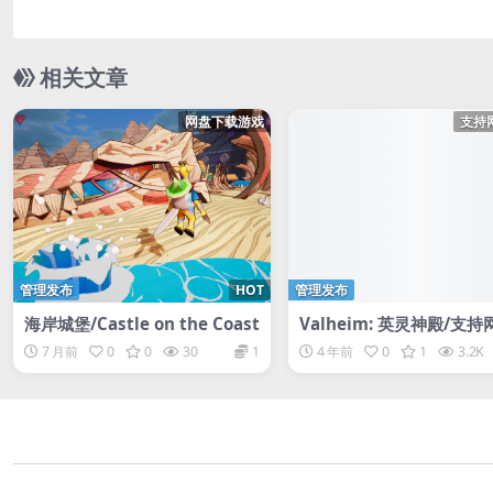
相关文章
网盘下载游戏
支持
管理发布
HOT
管理发布
海岸城堡/Castle on the Coast
Valheim: 英灵神殿/支
机
7 月前
0
0
30
1
4 年前
0
1
3.2K