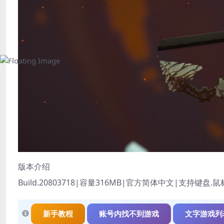
版本介绍
Build.20803718|容量316MB|官方简体中文|支持键盘.鼠
新手教程
账号内找不到游戏
文字游戏列