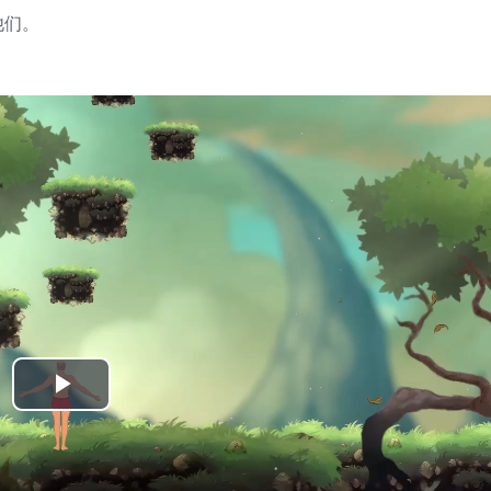
他们。
Play
Video