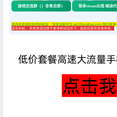
游戏交流群（）非售后群）
登录steam出现 错误
若内容若侵
犯到您的权益，请发送邮件至 wz520cu@qq.com 我们将
适当补贴， 所有资源仅限于参考和试玩学习，版权归原开发者所有。