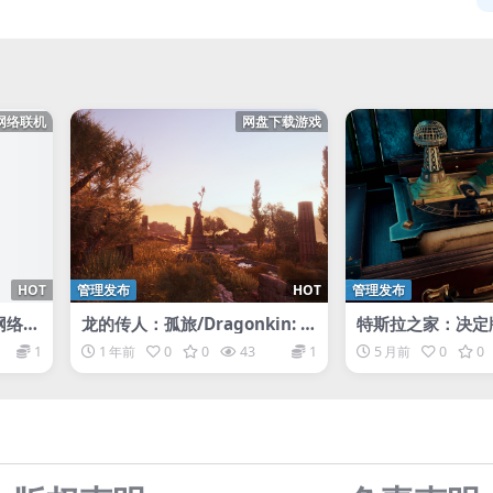
网络联机
网盘下载游戏
HOT
管理发布
HOT
管理发布
持网络联
龙的传人：孤旅/Dragonkin: T
特斯拉之家：决定版/
he Banished
e of Tesla: Defin
1
1 年前
0
0
43
1
5 月前
0
0