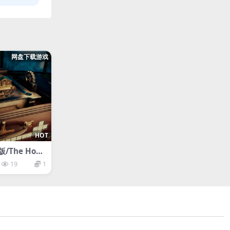
网盘下载游戏
HOT
The Hous
itive Edition
19
1