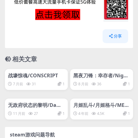
分享
相关文章
管理发布
HOT
管理发布
HOT
网盘下载游戏
网盘下载游戏
战壕惊魂/CONSCRIPT
黑夜刀锋：幸存者/Night
Swarm
7 月前
31
1
8 月前
36
1
管理发布
HOT
管理发布
HOT
网盘下载游戏
支持网络联机
无政府状态的黎明/Dawn
月姬乱斗/月姬格斗/MELT
of Anarchy
Y BLOOD: TYPE LUMIN
11 月前
27
1
4 年前
4.5K
1
A/支持网络联机
steam游戏问题导航