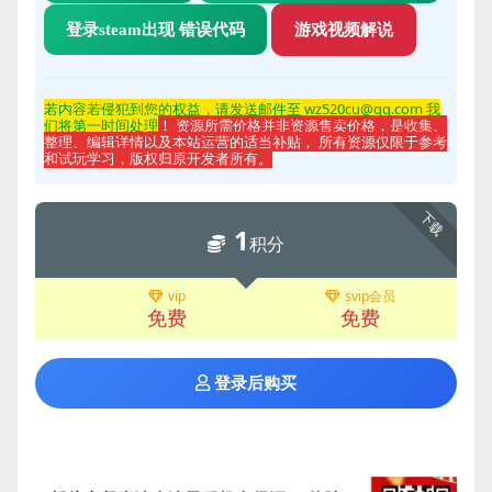
登录steam出现 错误代码
游戏视频解说
若内容若侵
犯到您的权益，请发送邮件至 wz520cu@qq.com 我
们将第一时间处理
！ 资源所需价格并非资源售卖价格，是收集、
整理、编辑详情以及本站运营的适当补贴， 所有资源仅限于参考
和试玩学习，版权归原开发者所有。
下载
1
积分
vip
svip会员
免费
免费
登录后购买