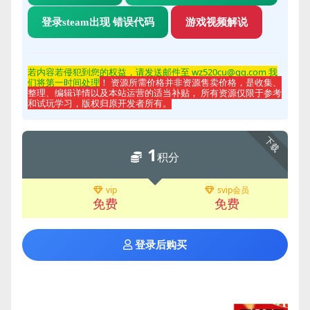
登录steam出现 错误代码
游戏视频解说
若内容若侵
犯到您的权益，请发送邮件至 wz520cu@qq.com 我
们将第一时间处理
！ 资源所需价格并非资源售卖价格，是收集、
整理、编辑详情以及本站运营的适当补贴， 所有资源仅限于参考
和试玩学习，版权归原开发者所有。
下载
1
积分
vip
svip会员
免费
免费
登录后购买