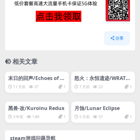
分享
相关文章
管理发布
HOT
管理发布
HOT
网盘下载游戏
网盘下载游戏
末日的回声/Echoes of th
怒火：永恒遗迹/WRATH:
e End
Aeon of Ruin
11 月前
27
1
7 月前
22
1
管理发布
HOT
管理发布
HOT
网盘下载游戏
网盘下载游戏
黑兽‧改/Kuroinu Redux
月蚀/Lunar Eclipse
3 年前
1.8K
1
5 月前
37
1
steam游戏问题导航