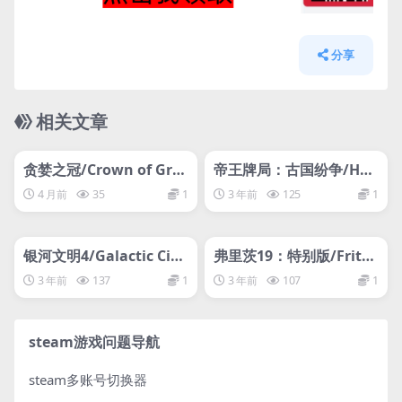
分享
相关文章
管理发布
HOT
管理发布
HOT
网盘下载游戏
网盘下载游戏
贪婪之冠/Crown of Gree
帝王牌局：古国纷争/Hex
d
archy
4 月前
35
1
3 年前
125
1
管理发布
HOT
管理发布
HOT
网盘下载游戏
网盘下载游戏
银河文明4/Galactic Civil
弗里茨19：特别版/Fritz
izations IV
19 SE
3 年前
137
1
3 年前
107
1
steam游戏问题导航
steam多账号切换器