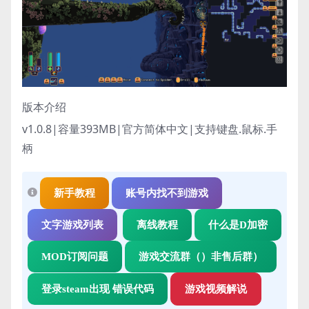
版本介绍
v1.0.8|容量393MB|官方简体中文|支持键盘.鼠标.手
柄
新手教程
账号内找不到游戏
文字游戏列表
离线教程
什么是D加密
MOD订阅问题
游戏交流群（）非售后群）
登录steam出现 错误代码
游戏视频解说