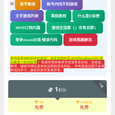
新手教程
账号内找不到游戏
文字游戏列表
离线教程
什么是D加密
MOD订阅问题
游戏交流群（）非售后群）
登录steam出现 错误代码
游戏视频解说
若内容若侵
犯到您的权益，请发送邮件至 wz520cu@qq.com 我
们将第一时间处理
！ 资源所需价格并非资源售卖价格，是收集、
整理、编辑详情以及本站运营的适当补贴， 所有资源仅限于参考
和试玩学习，版权归原开发者所有。
下载
1
积分
vip
svip会员
免费
免费