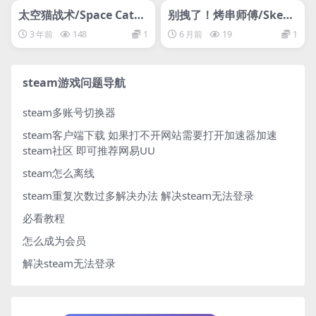
网盘下载游戏
网盘下载游戏
太空猫战术/Space Cats T
别拽了！烤串师傅/Skew
actics
er Squad
3 年前
148
1
6 月前
19
1
steam游戏问题导航
steam多账号切换器
steam客户端下载
如果打不开网站需要打开加速器加速
steam社区 即可推荐网易UU
steam怎么离线
steam重复次数过多解决办法
解决steam无法登录
必看教程
怎么成为会员
解决steam无法登录