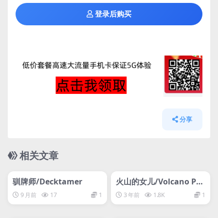
登录后购买
分享
相关文章
管理发布
HOT
管理发布
HOT
网盘下载游戏
网盘下载游戏
驯牌师/Decktamer
火山的女儿/Volcano Pri
ncess
9 月前
17
1
3 年前
1.8K
1
管理发布
HOT
管理发布
HOT