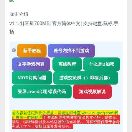
版本介绍
v1.1.4|容量760MB|官方简体中文|支持键盘.鼠标.手
柄
新手教程
账号内找不到游戏
文字游戏列表
离线教程
什么是D加密
MOD订阅问题
游戏交流群（）非售后群）
登录steam出现 错误代码
游戏视频解说
若内容若侵
犯到您的权益，请发送邮件至 wz520cu@qq.com 我
们将第一时间处理
！ 资源所需价格并非资源售卖价格，是收集、
整理、编辑详情以及本站运营的适当补贴， 所有资源仅限于参考
和试玩学习，版权归原开发者所有。