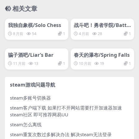
相关文章
管理发布
HOT
管理发布
HOT
网盘下载游戏
网盘下载游戏
我独自象棋/Solo Chess
战斗吧！勇者学院/Battle
On! Hero Academy
8 月前
54
1
4 月前
28
1
管理发布
HOT
管理发布
HOT
网盘下载游戏
网盘下载游戏
骗子酒吧/Liar’s Bar
春天的瀑布/Spring Falls
11 月前
13
1
10 月前
19
1
steam游戏问题导航
steam多账号切换器
steam客户端下载
如果打不开网站需要打开加速器加速
steam社区 即可推荐网易UU
steam怎么离线
steam重复次数过多解决办法
解决steam无法登录