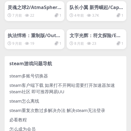
网盘下载游戏
网盘下载游戏
灵魂之球2/AtmaSphere
队长小翼 新秀崛起/Capt
2
ain Tsubasa: Rise of Ne
7 月前
22
1
4 年前
3.7K
1
w Champions
管理发布
HOT
管理发布
HOT
网盘下载游戏
网盘下载游戏
执法悍将：重制版/Outla
文字光辉：符文探险/Effu
ws + Handful of Missio
lgence RPG
9 月前
19
1
8 月前
23
1
ns: Remaster
steam游戏问题导航
steam多账号切换器
steam客户端下载
如果打不开网站需要打开加速器加速
steam社区 即可推荐网易UU
steam怎么离线
steam重复次数过多解决办法
解决steam无法登录
必看教程
怎么成为会员