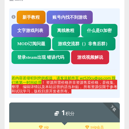
新手教程
账号内找不到游戏
文字游戏列表
离线教程
什么是D加密
MOD订阅问题
游戏交流群（）非售后群）
登录steam出现 错误代码
游戏视频解说
若内容若侵
犯到您的权益，请发送邮件至 wz520cu@qq.com 我
们将第一时间处理
！ 资源所需价格并非资源售卖价格，是收集、
整理、编辑详情以及本站运营的适当补贴， 所有资源仅限于参考
和试玩学习，版权归原开发者所有。
下载
1
积分
vip
svip会员