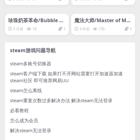
管理发布
HOT
管理发布
HOT
网盘下载游戏
网盘下载游戏
珍珠奶茶革命/Bubble Te
魔法大师/Master of Ma
a Revolution
gic
5 月前
18
1
3 年前
155
5
steam游戏问题导航
steam多账号切换器
steam客户端下载
如果打不开网站需要打开加速器加速
steam社区 即可推荐网易UU
steam怎么离线
steam重复次数过多解决办法
解决steam无法登录
必看教程
怎么成为会员
解决steam无法登录