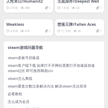
人性末日/HumanitZ
无底深井/Deepest Well
3 年前
486
1
7 月前
24
1
管理发布
HOT
管理发布
HOT
网盘下载游戏
网盘下载游戏
Weakless
堕落王牌/Fallen Aces
4 年前
476
1
11 月前
38
1
steam游戏问题导航
steam多账号切换器
steam客户端下载
如果打不开网站需要打开加速器加速
steam社区 即可推荐网易UU
steam怎么离线
steam重复次数过多解决办法
解决steam无法登录
必看教程
怎么成为会员