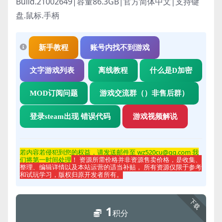
Build.21002649|容量86.3GB|官方简体中文|支持键
盘.鼠标.手柄
新手教程
账号内找不到游戏
文字游戏列表
离线教程
什么是D加密
MOD订阅问题
游戏交流群（）非售后群）
登录steam出现 错误代码
游戏视频解说
若内容若侵
犯到您的权益，请发送邮件至 wz520cu@qq.com 我
们将第一时间处理
！ 资源所需价格并非资源售卖价格，是收集、
整理、编辑详情以及本站运营的适当补贴， 所有资源仅限于参考
和试玩学习，版权归原开发者所有。
下载
1
积分