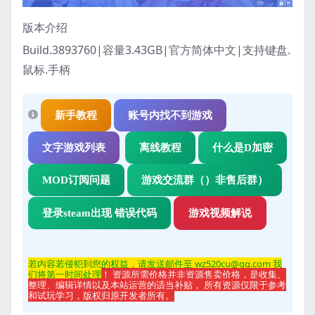
版本介绍
Build.3893760|容量3.43GB|官方简体中文|支持键盘.
鼠标.手柄
新手教程
账号内找不到游戏
文字游戏列表
离线教程
什么是D加密
MOD订阅问题
游戏交流群（）非售后群）
登录steam出现 错误代码
游戏视频解说
若内容若侵
犯到您的权益，请发送邮件至 wz520cu@qq.com 我
们将第一时间处理
！ 资源所需价格并非资源售卖价格，是收集、
整理、编辑详情以及本站运营的适当补贴， 所有资源仅限于参考
和试玩学习，版权归原开发者所有。