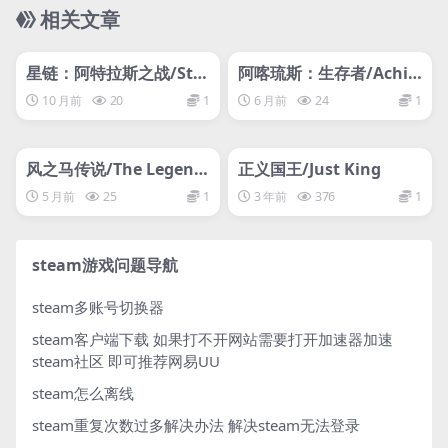
相关文章
管理发布
HOT
管理发布
HOT
网盘下载游戏
网盘下载游戏
星链：阿特拉斯之战/Star
阿喀琉斯：生存者/Achill
link: Battle for Atlas
es: Survivor
10 月前
20
1
6 月前
24
1
管理发布
HOT
管理发布
HOT
网盘下载游戏
网盘下载游戏
风之马传说/The Legend
正义国王/Just King
of Khiimori
5 月前
25
1
3 年前
376
1
steam游戏问题导航
steam多账号切换器
steam客户端下载
如果打不开网站需要打开加速器加速
steam社区 即可推荐网易UU
steam怎么离线
steam重复次数过多解决办法
解决steam无法登录