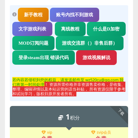
新手教程
账号内找不到游戏
文字游戏列表
离线教程
什么是D加密
MOD订阅问题
游戏交流群（）非售后群）
登录steam出现 错误代码
游戏视频解说
若内容若侵
犯到您的权益，请发送邮件至 wz520cu@qq.com 我
们将第一时间处理
！ 资源所需价格并非资源售卖价格，是收集、
整理、编辑详情以及本站运营的适当补贴， 所有资源仅限于参考
和试玩学习，版权归原开发者所有。
下载
1
积分
vip
svip会员