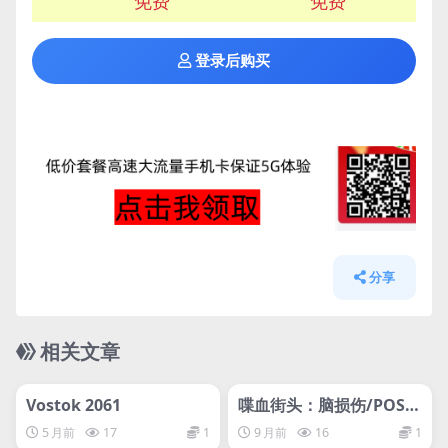
免费
免费
登录后购买
分享
相关文章
管理发布
HOT
管理发布
HOT
网盘下载游戏
网盘下载游戏
Vostok 2061
喋血街头：脑损伤/POST
AL: Brain Damaged
5 月前
17
1
9 月前
16
1