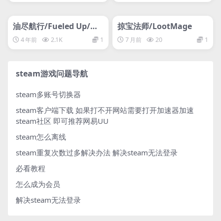
管理发布
HOT
管理发布
HOT
支持网络联机
网盘下载游戏
油尽航行/Fueled Up/支
掠宝法师/LootMage
持网络联机
4 年前
2.1K
1
7 月前
20
1
steam游戏问题导航
steam多账号切换器
steam客户端下载
如果打不开网站需要打开加速器加速
steam社区 即可推荐网易UU
steam怎么离线
steam重复次数过多解决办法
解决steam无法登录
必看教程
怎么成为会员
解决steam无法登录