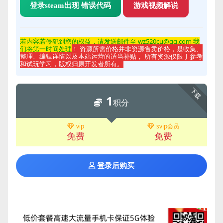
登录steam出现 错误代码
游戏视频解说
若内容若侵
犯到您的权益，请发送邮件至 wz520cu@qq.com 我
们将第一时间处理
！ 资源所需价格并非资源售卖价格，是收集、
整理、编辑详情以及本站运营的适当补贴， 所有资源仅限于参考
和试玩学习，版权归原开发者所有。
下载
1
积分
vip
svip会员
免费
免费
登录后购买