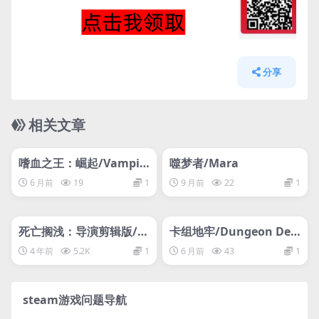
分享
相关文章
管理发布
HOT
管理发布
HOT
网盘下载游戏
网盘下载游戏
嗜血之王：崛起/Vampir
噬梦者/Mara
es: Bloodlord Rising
6 月前
19
1
9 月前
22
1
管理发布
HOT
管理发布
HOT
网盘下载游戏
网盘下载游戏
死亡搁浅：导演剪辑版/D
卡组地牢/Dungeon Dec
EATH STRANDING DIRE
k
4 年前
5.2K
1
6 月前
43
1
CTOR’S CUT
steam游戏问题导航