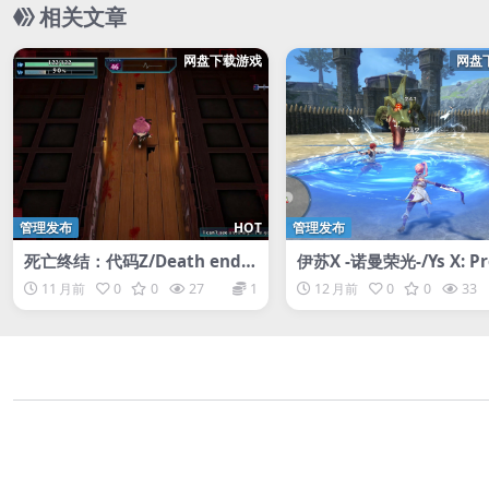
相关文章
网盘下载游戏
网盘
管理发布
HOT
管理发布
死亡终结：代码Z/Death end r
伊苏X -诺曼荣光-/Ys X: P
e;Quest: Code Z
Nordics
11 月前
0
0
27
1
12 月前
0
0
33