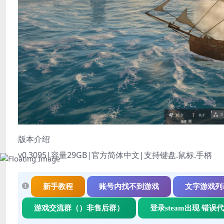
版本介绍
v0.3095|容量29GB|官方简体中文|支持键盘.鼠标.手柄
新手教程
账号内找不到游戏
文字游戏列
游戏交流群（）非售后群）
登录steam出现 错误