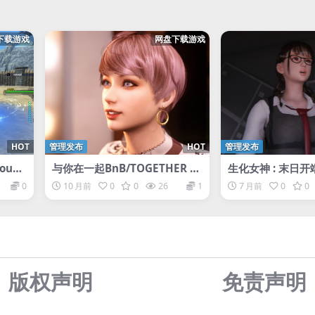
下载游戏
网盘下载游戏
HOT
管理发布
HOT
管理发布
roud
与你在一起BnB/TOGETHER B
生化女神 : 末日开端/
nB
ess : Doomsday 
0
10 月前
0
0
26
1
7 月前
0
0
版权声明
免责声
明