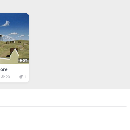
HOT
ore
20
1