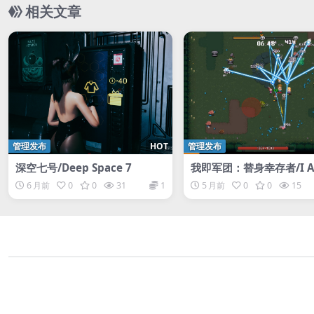
相关文章
管理发布
HOT
管理发布
深空七号/Deep Space 7
我即军团：替身幸存者/I A
gion: Stand Survivors
6 月前
0
0
31
1
5 月前
0
0
15