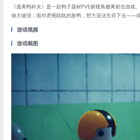
《逃离鸭科夫》是一款鸭子题材PVE俯视角撤离射击游戏
做大做强；面对虎视眈眈的敌鸭，想方设法生存下去——
游戏视频
游戏截图