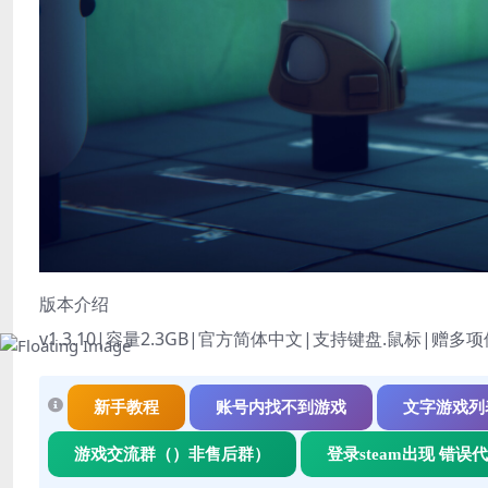
版本介绍
v1.3.10|容量2.3GB|官方简体中文|支持键盘.鼠标
|赠多项
新手教程
账号内找不到游戏
文字游戏列
游戏交流群（）非售后群）
登录steam出现 错误