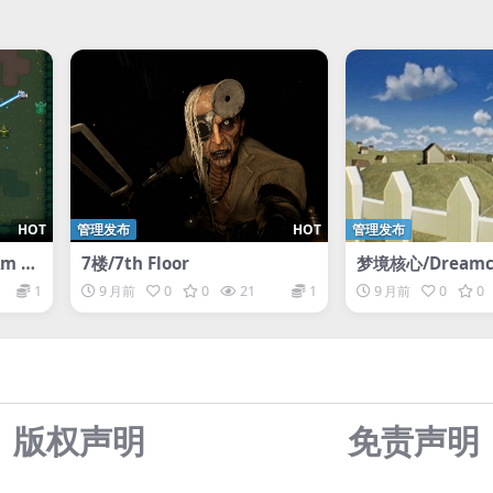
HOT
管理发布
HOT
管理发布
m Le
7楼/7th Floor
梦境核心/Dreamc
1
9 月前
0
0
21
1
9 月前
0
0
版权声明
免责声
明