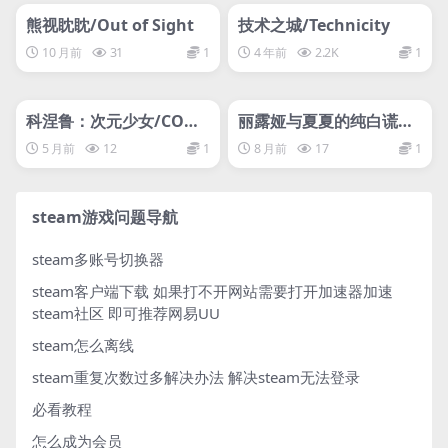
网盘下载游戏
网盘下载游戏
熊视眈眈/Out of Sight
技术之城/Technicity
10 月前
31
1
4 年前
2.2K
1
管理发布
HOT
管理发布
HOT
网盘下载游戏
网盘下载游戏
科涅鲁：次元少女/CONE
丽露娅与夏夏的纯白谎言/
RU -DIMENSION GIRL-
Lilja and Natsuka Pain
5 月前
12
1
8 月前
17
1
ting Lies
steam游戏问题导航
steam多账号切换器
steam客户端下载
如果打不开网站需要打开加速器加速
steam社区 即可推荐网易UU
steam怎么离线
steam重复次数过多解决办法
解决steam无法登录
必看教程
怎么成为会员