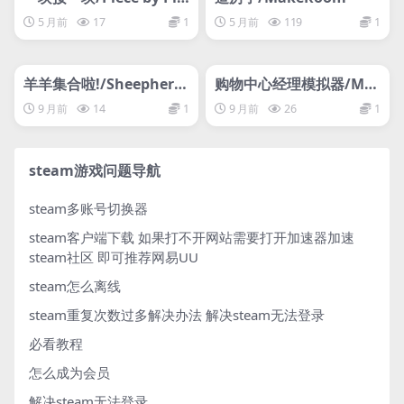
ce
5 月前
17
1
5 月前
119
1
管理发布
HOT
管理发布
HOT
网盘下载游戏
网盘下载游戏
羊羊集合啦!/Sheepherd
购物中心经理模拟器/MA
s!
LL MANAGER SIMULAT
9 月前
14
1
9 月前
26
1
OR
steam游戏问题导航
steam多账号切换器
steam客户端下载
如果打不开网站需要打开加速器加速
steam社区 即可推荐网易UU
steam怎么离线
steam重复次数过多解决办法
解决steam无法登录
必看教程
怎么成为会员
解决steam无法登录