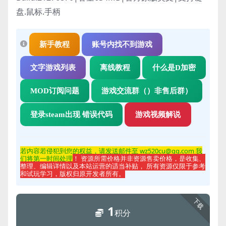
盘.鼠标.手柄
新手教程
账号内找不到游戏
文字游戏列表
离线教程
什么是D加密
MOD订阅问题
游戏交流群（）非售后群）
登录steam出现 错误代码
游戏视频解说
若内容若侵
犯到您的权益，请发送邮件至 wz520cu@qq.com 我
们将第一时间处理
！ 资源所需价格并非资源售卖价格，是收集、
整理、编辑详情以及本站运营的适当补贴， 所有资源仅限于参考
和试玩学习，版权归原开发者所有。
下载
1
积分