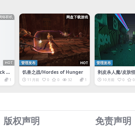
网络联机
网盘下载游戏
HOT
管理发布
HOT
管理发布
k Li
饥兽之战/Hordes of Hunger
剥皮杀人魔/皮肤怪胎/
k
1
11 月前
0
0
32
1
10 月前
0
0
版权声明
免责声
明