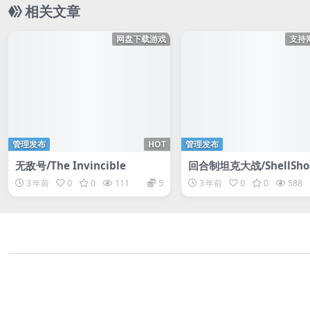
相关文章
网盘下载游戏
支持
管理发布
HOT
管理发布
无敌号/The Invincible
回合制坦克大战/ShellShoc
ve/支持网络联机
3 年前
0
0
111
5
3 年前
0
0
588