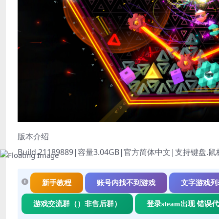
版本介绍
Build.21189889|容量3.04GB|官方简体中文|支持键盘.
新手教程
账号内找不到游戏
文字游戏列
游戏交流群（）非售后群）
登录steam出现 错误