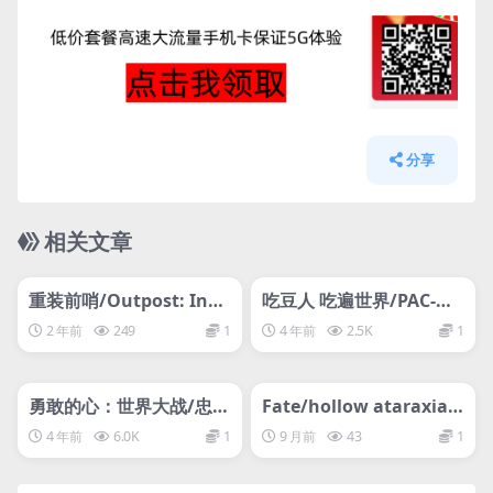
分享
相关文章
管理发布
HOT
管理发布
HOT
网盘下载游戏
网盘下载游戏
重装前哨/Outpost: Infi
吃豆人 吃遍世界/PAC-MA
nity Siege
N WORLD Re-PAC
2 年前
249
1
4 年前
2.5K
1
管理发布
HOT
管理发布
HOT
网盘下载游戏
网盘下载游戏
勇敢的心：世界大战/忠勇
Fate/hollow ataraxia R
之心：伟大战争/Valiant
EMASTERED
4 年前
6.0K
1
9 月前
43
1
Hearts: The Great War