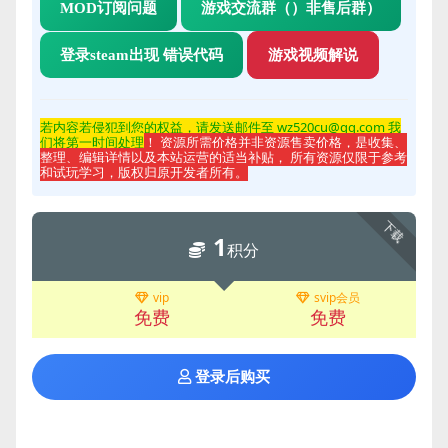
MOD订阅问题
游戏交流群（）非售后群）
登录steam出现 错误代码
游戏视频解说
若内容若侵
犯到您的权益，请发送邮件至 wz520cu@qq.com 我
们将第一时间处理
！ 资源所需价格并非资源售卖价格，是收集、
整理、编辑详情以及本站运营的适当补贴， 所有资源仅限于参考
和试玩学习，版权归原开发者所有。
下载
1
积分
vip
svip会员
免费
免费
登录后购买