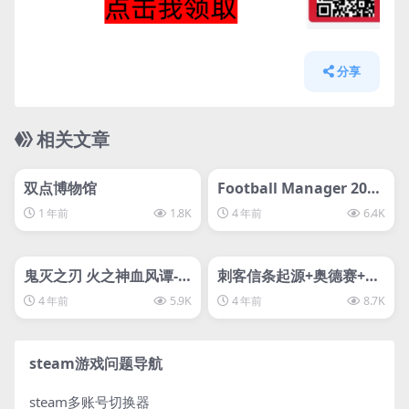
分享
相关文章
管理发布
HOT
管理发布
HOT
svip专属
svip专属
双点博物馆
Football Manager 2023
足球经理2023 fm2023有
1 年前
1.8K
4 年前
6.4K
核武-D加密
管理发布
HOT
管理发布
HOT
svip专属
svip专属
鬼灭之刃 火之神血风谭-D
刺客信条起源+奥德赛+3
加密游戏
代重制版/刺客信条3/刺客
4 年前
5.9K
4 年前
8.7K
信条奥德赛–D加密
steam游戏问题导航
steam多账号切换器