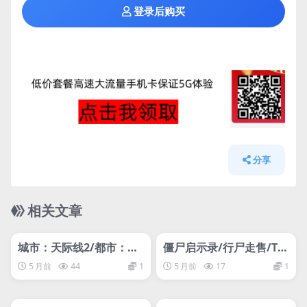
登录后购买
分享
相关文章
管理发布
HOT
管理发布
HOT
网盘下载游戏
网盘下载游戏
城市：天际线2/都市：天
僵尸启示录/行尸走售/Th
际线2/Cities: Skylines II
e Walking Trade
5 月前
44
1
5 月前
17
1
管理发布
HOT
管理发布
HOT
网盘下载游戏
网盘下载游戏