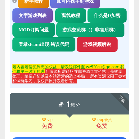
新手教程
账号内找不到游戏
文字游戏列表
离线教程
什么是D加密
MOD订阅问题
游戏交流群（）非售后群）
登录steam出现 错误代码
游戏视频解说
若内容若侵
犯到您的权益，请发送邮件至 wz520cu@qq.com 我
们将第一时间处理
！ 资源所需价格并非资源售卖价格，是收集、
整理、编辑详情以及本站运营的适当补贴， 所有资源仅限于参考
和试玩学习，版权归原开发者所有。
下载
1
积分
vip
svip会员
免费
免费