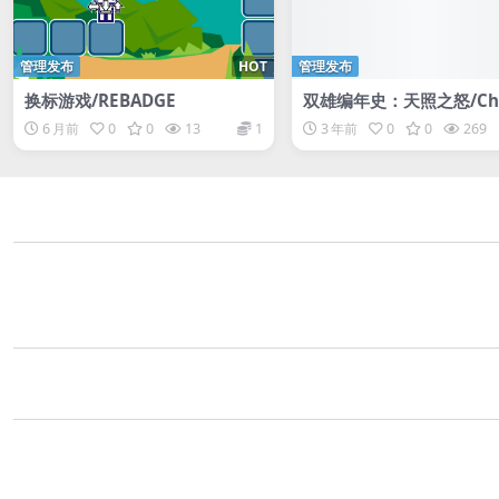
管理发布
HOT
管理发布
换标游戏/REBADGE
双雄编年史：天照之怒/Chr
cles of 2 Heroes: Amat
6 月前
0
0
13
1
3 年前
0
0
269
u’s Wrath