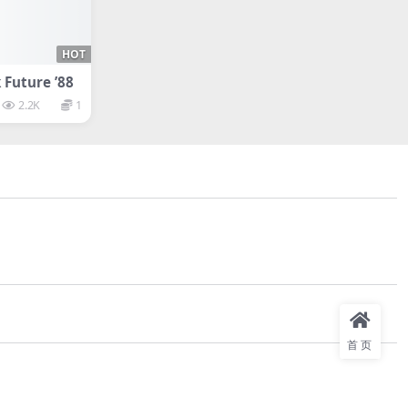
HOT
Future ’88
2.2K
1
首页