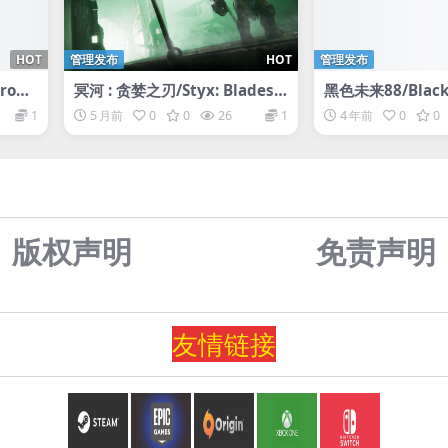
HOT
管理发布
HOT
管理发布
oni
冥河 : 贪婪之刃/Styx: Blades o
黑色未来88/Black 
eras
f Greed
1
5 月前
0
0
26
1
4 年前
0
0
版权声明
免责声
明
友情
链
接