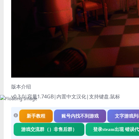
版本介绍
v0.3.0|容量1.74GB|内置中文汉化|支持键盘.鼠标
新手教程
账号内找不到游戏
文字游戏列
游戏交流群（）非售后群）
登录steam出现 错误