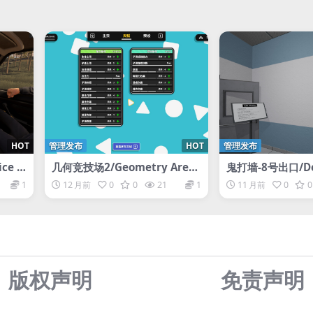
HOT
管理发布
HOT
管理发布
ce T
几何竞技场2/Geometry Aren
鬼打墙-8号出口/Dea
a 2
t 8
1
12 月前
0
0
21
1
11 月前
0
0
版权声明
免责声
明