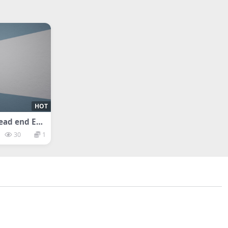
HOT
d end Exi
30
1