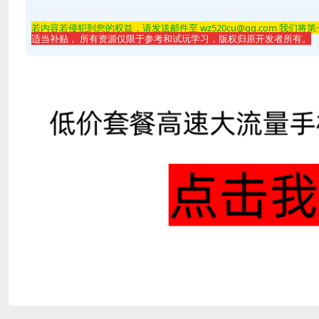
若内容若侵
犯到您的权益，请发送邮件至 wz520cu@qq.com 我们将
适当补贴， 所有资源仅限于参考和试玩学习，版权归原开发者所有。