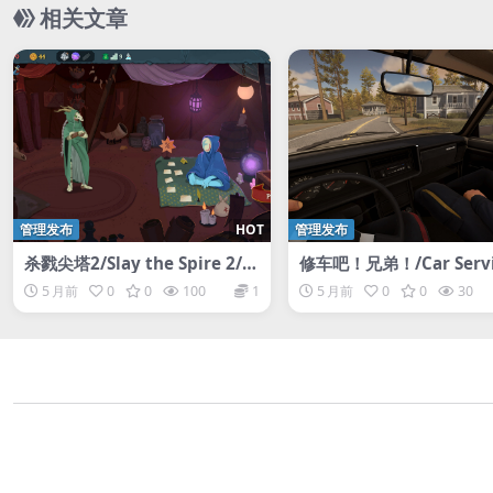
相关文章
管理发布
HOT
管理发布
杀戮尖塔2/Slay the Spire 2/支
修车吧！兄弟！/Car Servi
持网络联机
ogether/支持网络联机
5 月前
0
0
100
1
5 月前
0
0
30