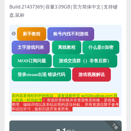
Build.21437369|容量3.09GB|官方简体中文|支持键
盘.鼠标
新手教程
账号内找不到游戏
文字游戏列表
离线教程
什么是D加密
MOD订阅问题
游戏交流群（）非售后群）
登录steam出现 错误代码
游戏视频解说
若内容若侵
犯到您的权益，请发送邮件至 wz520cu@qq.com 我
们将第一时间处理
！ 资源所需价格并非资源售卖价格，是收集、
整理、编辑详情以及本站运营的适当补贴， 所有资源仅限于参考
和试玩学习，版权归原开发者所有。
下载
1