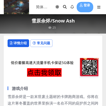
登录
雪原余烬/Snow Ash
25
详情介绍
常见问题
游戏介绍
雪原余烬是一款末世废土题材的卡牌跑商游戏。你将在
这片寒冬覆盖的世界里扮演一名在不同的庇护所之间跨