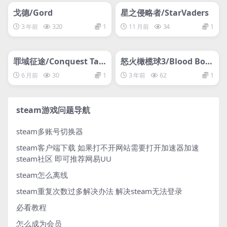
网盘下载游戏
网盘下载游戏
戈德/Gord
星之侵略者/StarVaders
3 年前
320
1
11 月前
34
1
管理发布
HOT
管理发布
HOT
网盘下载游戏
网盘下载游戏
罪域征途/Conquest Tact
怒火橄榄球3/Blood Bow
ics : Realm of Sin
l 3
6 月前
30
1
3 年前
62
1
steam游戏问题导航
steam多账号切换器
steam客户端下载
如果打不开网站需要打开加速器加速
steam社区 即可推荐网易UU
steam怎么离线
steam重复次数过多解决办法
解决steam无法登录
必看教程
怎么成为会员