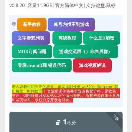
v0.8.20|容量11.9GB|官方简体中文|支持键盘.鼠标
新手教程
账号内找不到游戏
文字游戏列表
离线教程
什么是D加密
MOD订阅问题
游戏交流群（）非售后群）
登录steam出现 错误代码
游戏视频解说
若内容若侵
犯到您的权益，请发送邮件至 wz520cu@qq.com 我
们将第一时间处理
！ 资源所需价格并非资源售卖价格，是收集、
整理、编辑详情以及本站运营的适当补贴， 所有资源仅限于参考
和试玩学习，版权归原开发者所有。
下载
1
积分