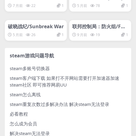
ms
7 月前
22
1
5 月前
78
1
管理发布
HOT
管理发布
HOT
破晓战纪/Sunbreak War
联邦控制局：防火组/FB
C: Firebreak/支持网络联
5 月前
26
1
9 月前
19
1
机
steam游戏问题导航
steam多账号切换器
steam客户端下载
如果打不开网站需要打开加速器加速
steam社区 即可推荐网易UU
steam怎么离线
steam重复次数过多解决办法
解决steam无法登录
必看教程
怎么成为会员
解决steam无法登录