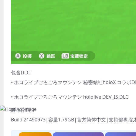
包含DLC
• ホロライブごろごろマウンテン 秘密結社holoX コラボD
• ホロライブごろごろマウンテン hololive DEV_IS DLC
版本介绍
Build.21490973|容量1.79GB|官方简体中文|支持键盘.