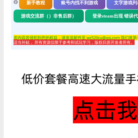
新手教程
账号内找不到游戏
文字游戏列
游戏交流群（）非售后群）
登录steam出现 错误
若内容若侵
犯到您的权益，请发送邮件至 wz520cu@qq.com 我们将
适当补贴， 所有资源仅限于参考和试玩学习，版权归原开发者所有。