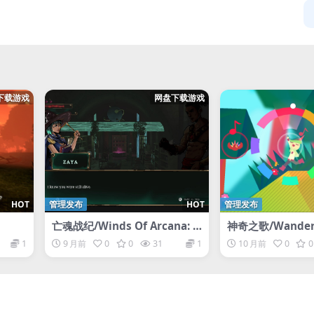
下载游戏
网盘下载游戏
HOT
管理发布
HOT
管理发布
亡魂战纪/Winds Of Arcana: R
神奇之歌/Wander
uination
1
9 月前
0
0
31
1
10 月前
0
0