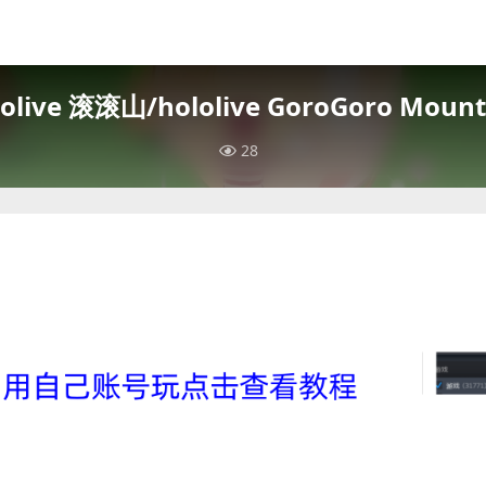
lolive 滚滚山/hololive GoroGoro Mount
28