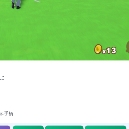
LC
鼠标.手柄