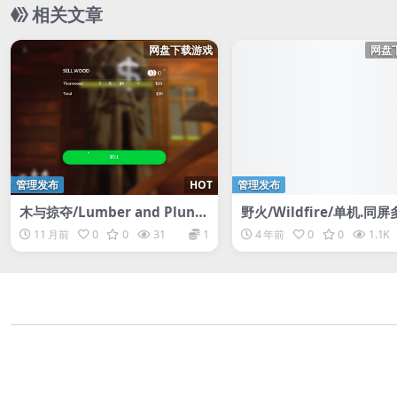
相关文章
网盘下载游戏
网盘
管理发布
HOT
管理发布
木与掠夺/Lumber and Plund
野火/Wildfire/单机.同
er
11 月前
0
0
31
1
4 年前
0
0
1.1K