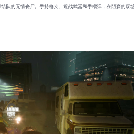
群结队的无情丧尸。手持枪支、近战武器和手榴弹，在阴森的废