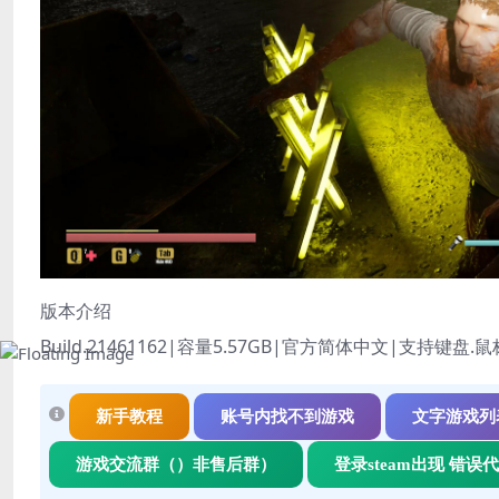
版本介绍
Build.21461162|容量5.57GB|官方简体中文|支持键盘.
新手教程
账号内找不到游戏
文字游戏列
游戏交流群（）非售后群）
登录steam出现 错误