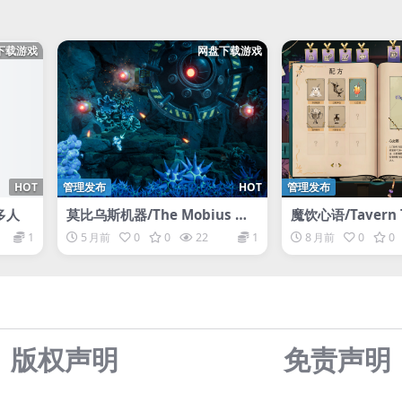
下载游戏
网盘下载游戏
HOT
管理发布
HOT
管理发布
屏多人
莫比乌斯机器/The Mobius Ma
魔饮心语/Tavern 
chine
1
5 月前
0
0
22
1
8 月前
0
0
版权声明
免责声
明