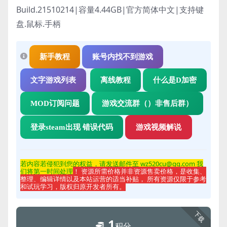
Build.21510214|容量4.44GB|官方简体中文|支持键
盘.鼠标.手柄
新手教程
账号内找不到游戏
文字游戏列表
离线教程
什么是D加密
MOD订阅问题
游戏交流群（）非售后群）
登录steam出现 错误代码
游戏视频解说
若内容若侵
犯到您的权益，请发送邮件至 wz520cu@qq.com 我
们将第一时间处理
！ 资源所需价格并非资源售卖价格，是收集、
整理、编辑详情以及本站运营的适当补贴， 所有资源仅限于参考
和试玩学习，版权归原开发者所有。
下载
1
积分