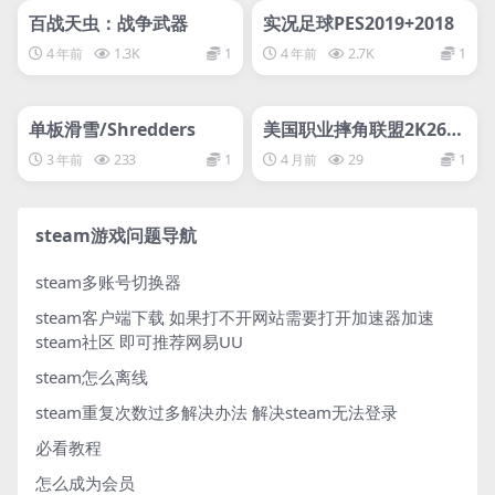
网盘下载游戏
网盘下载游戏
百战天虫：战争武器
实况足球PES2019+2018
4 年前
1.3K
1
4 年前
2.7K
1
管理发布
HOT
管理发布
HOT
网盘下载游戏
网盘下载游戏
单板滑雪/Shredders
美国职业摔角联盟2K26-
虚拟机版/WWE 2K26 HY
3 年前
233
1
4 月前
29
1
PERVISOR
steam游戏问题导航
steam多账号切换器
steam客户端下载
如果打不开网站需要打开加速器加速
steam社区 即可推荐网易UU
steam怎么离线
steam重复次数过多解决办法
解决steam无法登录
必看教程
怎么成为会员