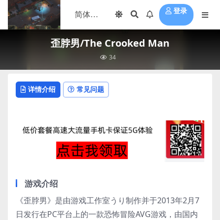
登录
歪脖男/The Crooked Man
34
详情介绍
常见问题
游戏介绍
《歪脖男》是由游戏工作室うり制作并于2013年2月7
日发行在PC平台上的一款恐怖冒险AVG游戏，由国内