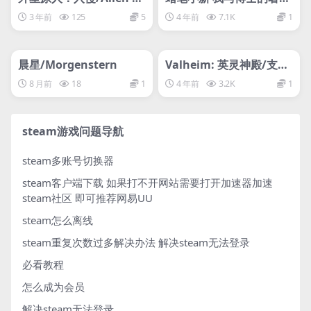
ominid Invasion
～没有终点的七日之旅～/
3 年前
125
5
4 年前
7.1K
1
Shin chan: Me and the
管理发布
HOT
管理发布
Professor on Summer
HOT
Vacation The Endless S
网盘下载游戏
支持网络联机
晨星/Morgenstern
Valheim: 英灵神殿/支持
even-Day Journey
网络联机
8 月前
18
1
4 年前
3.2K
1
steam游戏问题导航
steam多账号切换器
steam客户端下载
如果打不开网站需要打开加速器加速
steam社区 即可推荐网易UU
steam怎么离线
steam重复次数过多解决办法
解决steam无法登录
必看教程
怎么成为会员
解决steam无法登录