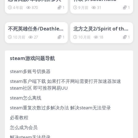
4 年前
870
1
9 月前
31
1
管理发布
HOT
管理发布
HOT
网盘下载游戏
网盘下载游戏
不死英雄任务/Deathles
北方之灵2/Spirit of the
s. The Hero Quest
North 2
10 月前
27
1
10 月前
18
1
steam游戏问题导航
steam多账号切换器
steam客户端下载
如果打不开网站需要打开加速器加速
steam社区 即可推荐网易UU
steam怎么离线
steam重复次数过多解决办法
解决steam无法登录
必看教程
怎么成为会员
解决steam无法登录