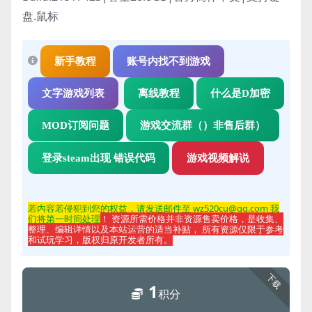
盘.鼠标
新手教程
账号内找不到游戏
文字游戏列表
离线教程
什么是D加密
MOD订阅问题
游戏交流群（）非售后群）
登录steam出现 错误代码
游戏视频解说
若内容若侵
犯到您的权益，请发送邮件至 wz520cu@qq.com 我
们将第一时间处理
！ 资源所需价格并非资源售卖价格，是收集、
整理、编辑详情以及本站运营的适当补贴， 所有资源仅限于参考
和试玩学习，版权归原开发者所有。
下载
1
积分