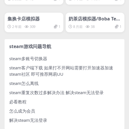
管理发布
HOT
管理发布
HOT
网盘下载游戏
网盘下载游戏
集换卡店模拟器
奶茶店模拟器/Boba Tea
Shop Simulator
2 年前
309
1
8 月前
38
1
steam游戏问题导航
steam多账号切换器
steam客户端下载
如果打不开网站需要打开加速器加速
steam社区 即可推荐网易UU
steam怎么离线
steam重复次数过多解决办法
解决steam无法登录
必看教程
怎么成为会员
解决steam无法登录