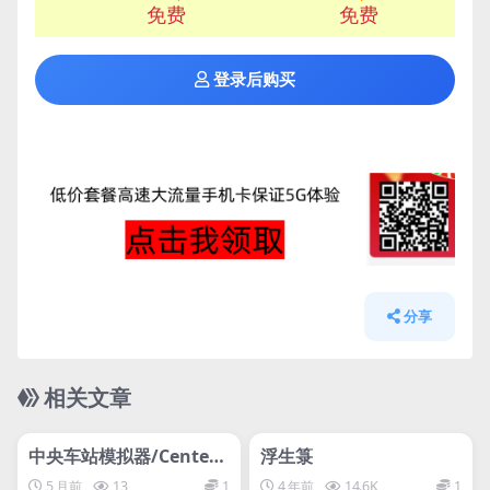
免费
免费
登录后购买
分享
相关文章
管理发布
HOT
管理发布
HOT
网盘下载游戏
网盘下载游戏
中央车站模拟器/Center
浮生箓
Station Simulator
5 月前
13
1
4 年前
14.6K
1