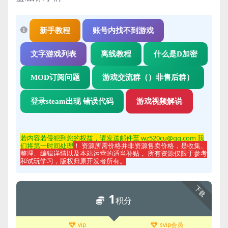
新手教程
账号内找不到游戏
文字游戏列表
离线教程
什么是D加密
MOD订阅问题
游戏交流群（）非售后群）
登录steam出现 错误代码
游戏视频解说
若内容若侵
犯到您的权益，请发送邮件至 wz520cu@qq.com 我
们将第一时间处理
！ 资源所需价格并非资源售卖价格，是收集、
整理、编辑详情以及本站运营的适当补贴， 所有资源仅限于参考
和试玩学习，版权归原开发者所有。
下载
1
积分
vip
svip会员