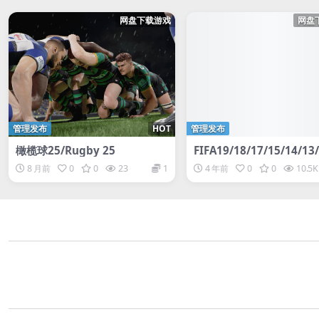
网盘下载游戏
网盘
管理发布
HOT
管理发布
橄榄球25/Rugby 25
FIFA19/18/17/15/14/13
1/10国际足球大联盟全家
8 月前
0
0
23
1
4 年前
0
0
10.5K