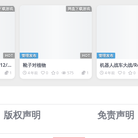
下载游戏
网盘下载游戏
HOT
管理发布
HOT
管理发布
/12/1
靴子对植物
机器人战车大战/Rob
桶
t battle
1
4 年前
0
0
575
1
4 年前
0
0
版权声明
免责声
明