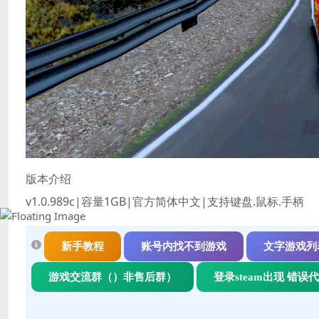
版本介绍
v1.0.989c|容量1GB|官方简体中文|支持键盘.鼠标.手柄
新手教程
账号内找不到游戏
文字游戏列
游戏交流群（）非售后群）
登录steam出现 错误