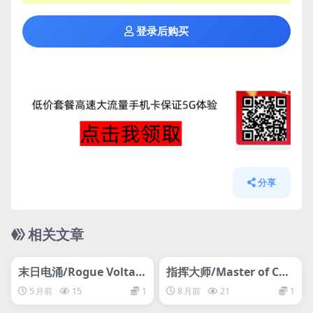
登录后购买
分享
相关文章
管理发布
HOT
管理发布
HOT
网盘下载游戏
网盘下载游戏
末日电涌/Rogue Voltag
指挥大师/Master of Co
e
mmand
5 月前
15
1
8 月前
21
1