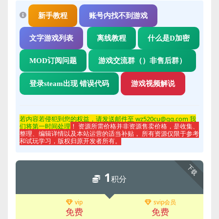
新手教程
账号内找不到游戏
文字游戏列表
离线教程
什么是D加密
MOD订阅问题
游戏交流群（）非售后群）
登录steam出现 错误代码
游戏视频解说
若内容若侵
犯到您的权益，请发送邮件至 wz520cu@qq.com 我
们将第一时间处理
！ 资源所需价格并非资源售卖价格，是收集、
整理、编辑详情以及本站运营的适当补贴， 所有资源仅限于参考
和试玩学习，版权归原开发者所有。
下载
1
积分
vip
svip会员
免费
免费