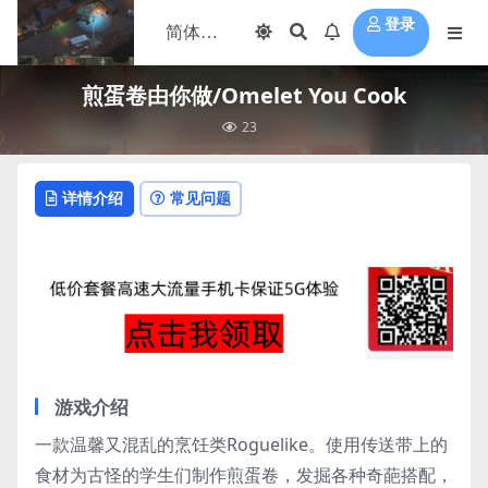
登录
煎蛋卷由你做/Omelet You Cook
23
详情介绍
常见问题
游戏介绍
一款温馨又混乱的烹饪类Roguelike。使用传送带上的
食材为古怪的学生们制作煎蛋卷，发掘各种奇葩搭配，