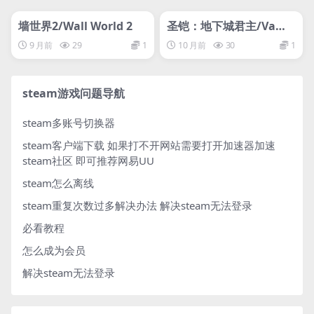
管理发布
HOT
管理发布
HOT
网盘下载游戏
网盘下载游戏
墙世界2/Wall World 2
圣铠：地下城君主/Vamb
race: Dungeon Monarc
9 月前
29
1
10 月前
30
1
h
steam游戏问题导航
steam多账号切换器
steam客户端下载
如果打不开网站需要打开加速器加速
steam社区 即可推荐网易UU
steam怎么离线
steam重复次数过多解决办法
解决steam无法登录
必看教程
怎么成为会员
解决steam无法登录