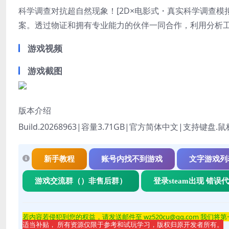
科学调查对抗超自然现象！[2D×电影式・真实科学调查模
案。透过物证和拥有专业能力的伙伴一同合作，利用分析
游戏视频
游戏截图
版本介绍
Build.20268963|容量3.71GB|官方简体中文|支持键盘.
新手教程
账号内找不到游戏
文字游戏列
游戏交流群（）非售后群）
登录steam出现 错误
若内容若侵
犯到您的权益，请发送邮件至 wz520cu@qq.com 我们将
适当补贴， 所有资源仅限于参考和试玩学习，版权归原开发者所有。