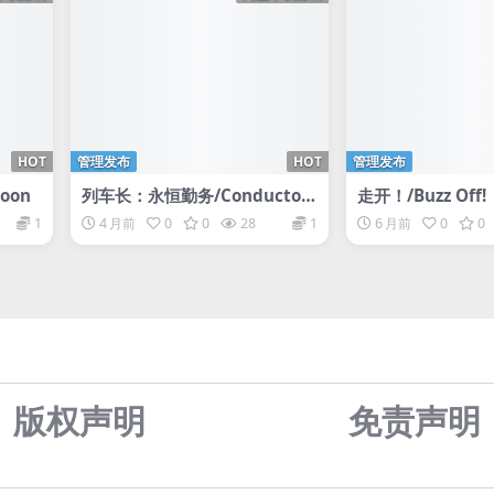
HOT
管理发布
HOT
管理发布
coon
列车长：永恒勤务/Conductor:
走开！/Buzz Off!
Eternal Service
1
4 月前
0
0
28
1
6 月前
0
0
版权声明
免责声
明