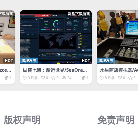
下载游戏
网盘下载游戏
HOT
管理发布
HOT
管理发布
os S
纵横七海：船运世界/SeaOram
水生商店模拟器/Aqua
a: World of Shipping
Simulator
1
9 月前
0
0
24
1
8 月前
0
0
版权声明
免责声
明