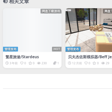
相关文章
网盘下载游戏
网盘
管理发布
HOT
管理发布
繁星旅途/Stardeus
贝夫杰佐斯模拟器/Beff Jez
imulator
3 年前
0
0
230
1
12 月前
0
0
29