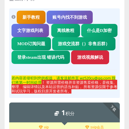
新手教程
账号内找不到游戏
文字游戏列表
离线教程
什么是D加密
MOD订阅问题
游戏交流群（）非售后群）
登录steam出现 错误代码
游戏视频解说
若内容若侵
犯到您的权益，请发送邮件至 wz520cu@qq.com 我
们将第一时间处理
！ 资源所需价格并非资源售卖价格，是收集、
整理、编辑详情以及本站运营的适当补贴， 所有资源仅限于参考
和试玩学习，版权归原开发者所有。
下载
1
积分
vip
svip会员