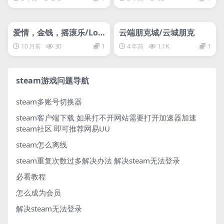
管理发布
HOT
管理发布
HOT
网盘下载游戏
网盘下载游戏
爱情，金钱，摇滚乐/Lov
云端朋克城/云城朋克
e, Money, Rock’n’Roll
10 月前
30
1
4 年前
1.1K
1
steam游戏问题导航
steam多账号切换器
steam客户端下载
如果打不开网站需要打开加速器加速
steam社区 即可推荐网易UU
steam怎么离线
steam重复次数过多解决办法
解决steam无法登录
必看教程
怎么成为会员
解决steam无法登录