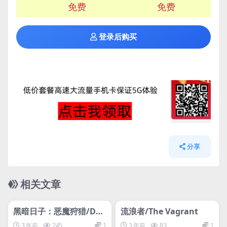
免费
免费
登录后购买
分享
相关文章
管理发布
HOT
管理发布
HOT
网盘下载游戏
网盘下载游戏
黑暗日子：恶魔狩猎/Dar
流浪者/The Vagrant
k Days : Devil Hunt
3 年前
245
1
3 年前
83
1