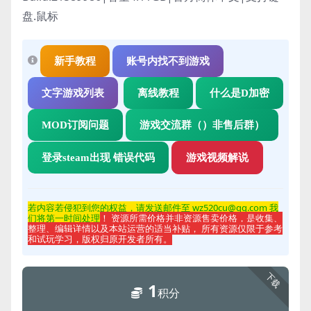
盘.鼠标
新手教程
账号内找不到游戏
文字游戏列表
离线教程
什么是D加密
MOD订阅问题
游戏交流群（）非售后群）
登录steam出现 错误代码
游戏视频解说
若内容若侵
犯到您的权益，请发送邮件至 wz520cu@qq.com 我
们将第一时间处理
！ 资源所需价格并非资源售卖价格，是收集、
整理、编辑详情以及本站运营的适当补贴， 所有资源仅限于参考
和试玩学习，版权归原开发者所有。
下载
1
积分