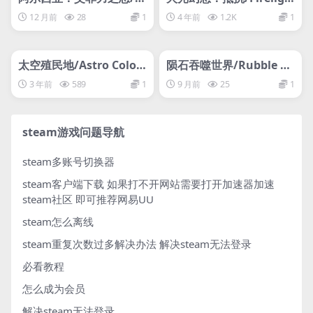
theia: The Wrath of Afe
t Fantasy: Resistance
12 月前
28
1
4 年前
1.2K
1
ri
管理发布
HOT
管理发布
HOT
网盘下载游戏
网盘下载游戏
太空殖民地/Astro Colon
陨石吞噬世界/Rubble Ea
y
ts The World
3 年前
589
1
9 月前
25
1
steam游戏问题导航
steam多账号切换器
steam客户端下载
如果打不开网站需要打开加速器加速
steam社区 即可推荐网易UU
steam怎么离线
steam重复次数过多解决办法
解决steam无法登录
必看教程
怎么成为会员
解决steam无法登录