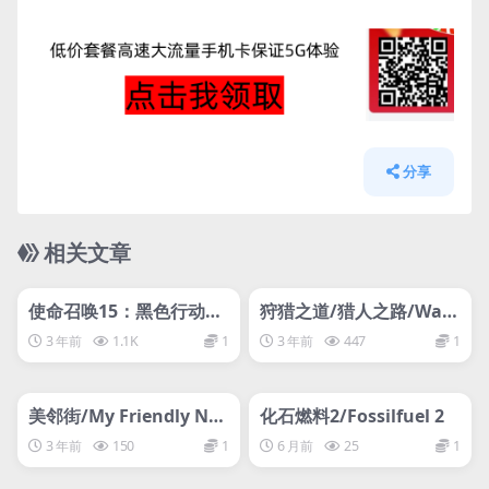
分享
相关文章
管理发布
HOT
管理发布
HOT
网盘下载游戏
网盘下载游戏
使命召唤15：黑色行动4/
狩猎之道/猎人之路/Way
Call of Duty: Black Ops
of the Hunter/支持网络
3 年前
1.1K
1
3 年前
447
1
4
联机
管理发布
HOT
管理发布
HOT
网盘下载游戏
网盘下载游戏
美邻街/My Friendly Nei
化石燃料2/Fossilfuel 2
ghborhood
3 年前
150
1
6 月前
25
1