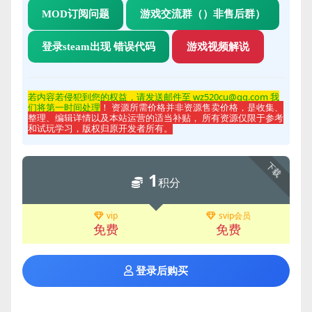
MOD订阅问题
游戏交流群（）非售后群）
登录steam出现 错误代码
游戏视频解说
若内容若侵
犯到您的权益，请发送邮件至 wz520cu@qq.com 我
们将第一时间处理
！ 资源所需价格并非资源售卖价格，是收集、
整理、编辑详情以及本站运营的适当补贴， 所有资源仅限于参考
和试玩学习，版权归原开发者所有。
下载
1
积分
vip
svip会员
免费
免费
登录后购买