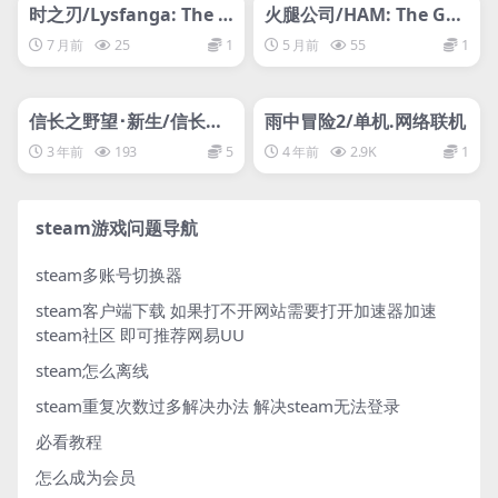
网盘下载游戏
网盘下载游戏
时之刃/Lysfanga: The Ti
火腿公司/HAM: The Ga
me Shift Warrior
me
7 月前
25
1
5 月前
55
1
管理发布
HOT
管理发布
HOT
网盘下载游戏
支持网络联机
信长之野望･新生/信长之
雨中冒险2/单机.网络联机
野望16/NOBUNAGA’S A
3 年前
193
5
4 年前
2.9K
1
MBITION: Shinsei
steam游戏问题导航
steam多账号切换器
steam客户端下载
如果打不开网站需要打开加速器加速
steam社区 即可推荐网易UU
steam怎么离线
steam重复次数过多解决办法
解决steam无法登录
必看教程
怎么成为会员