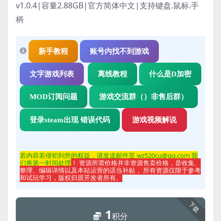
v1.0.4|容量2.88GB|官方简体中文|支持键盘.鼠标.手
柄
新手教程
账号内找不到游戏
文字游戏列表
离线教程
什么是D加密
MOD订阅问题
游戏交流群（）非售后群）
登录steam出现 错误代码
游戏视频解说
若内容若侵
犯到您的权益，请发送邮件至 wz520cu@qq.com 我
们将第一时间处理
！ 资源所需价格并非资源售卖价格，是收集、
整理、编辑详情以及本站运营的适当补贴， 所有资源仅限于参考
和试玩学习，版权归原开发者所有。
下载
1
积分