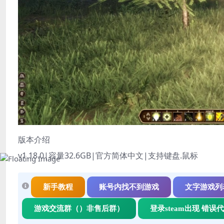
版本介绍
v1.18.0|容量32.6GB|官方简体中文|支持键盘.鼠标
新手教程
账号内找不到游戏
文字游戏列
游戏交流群（）非售后群）
登录steam出现 错误