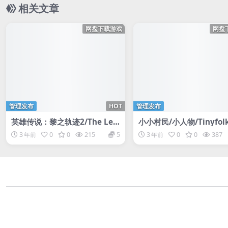
相关文章
网盘下载游戏
网盘
管理发布
HOT
管理发布
英雄传说：黎之轨迹2/The Leg
小小村民/小人物/Tinyfol
end of Heroes: Kuro no Kise
3 年前
0
0
215
5
3 年前
0
0
387
ki Ⅱ -CRIMSON SiN-