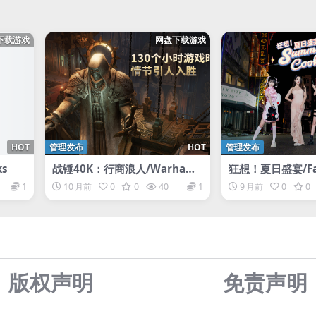
下载游戏
网盘下载游戏
HOT
管理发布
HOT
管理发布
ks
战锤40K：行商浪人/Warham
狂想！夏日盛宴/Fa
mer 40,000: Rogue Trader
mmerCook
1
10 月前
0
0
40
1
9 月前
0
0
版权声明
免责声
明