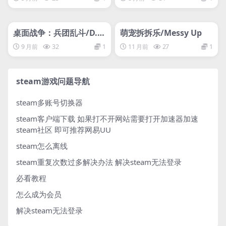
管理发布
HOT
管理发布
HOT
桌面战争：兵团乱斗/D.O.
萌宠拆拆乐/Messy Up
T. Defence
9 月前
32
1
11 月前
27
1
steam游戏问题导航
steam多账号切换器
steam客户端下载
如果打不开网站需要打开加速器加速
steam社区 即可推荐网易UU
steam怎么离线
steam重复次数过多解决办法
解决steam无法登录
必看教程
怎么成为会员
解决steam无法登录