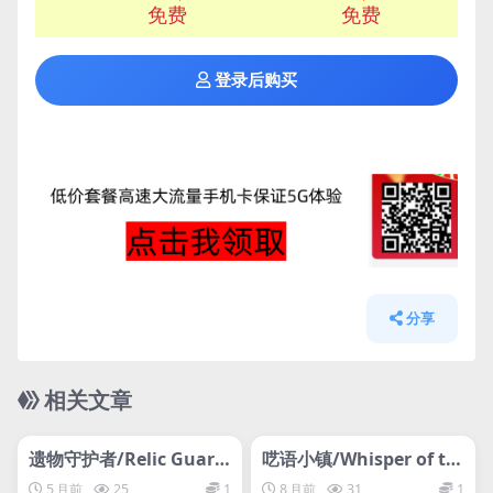
免费
免费
登录后购买
分享
相关文章
管理发布
HOT
管理发布
HOT
遗物守护者/Relic Guardi
呓语小镇/Whisper of th
an – Tower Defense
e House
5 月前
25
1
8 月前
31
1