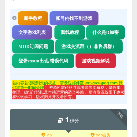
新手教程
账号内找不到游戏
文字游戏列表
离线教程
什么是D加密
MOD订阅问题
游戏交流群（）非售后群）
登录steam出现 错误代码
游戏视频解说
若内容若侵
犯到您的权益，请发送邮件至 wz520cu@qq.com 我
们将第一时间处理
！ 资源所需价格并非资源售卖价格，是收集、
整理、编辑详情以及本站运营的适当补贴， 所有资源仅限于参考
和试玩学习，版权归原开发者所有。
下载
1
积分
vip
svip会员